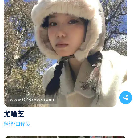
尤喻芝
翻译/口译员