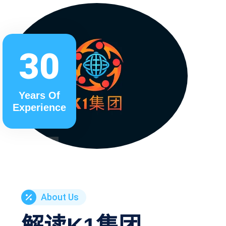
30
Years Of
Experience
About Us